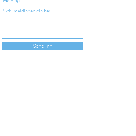
Melding
Send inn
Blindleia Kiropraktikk
blindleiakiropraktikk@gmail.com
©2023 av Blindleia Kiropraktikk