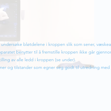
 å undersøke bløtdelene i kroppen slik som sener, væskea
aratet benytter til å fremstille kroppen ikke går gjennom
illing av alle ledd i kroppen (se under).
er og tilstander som egner seg godt til utredning med u