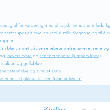
nstig til for vurdering med ultralyd, mens andre ledd ligg
 derfor spesielt mye brukt til å stille diagnose og til å 
kroppen:
 kan blant annet påvise
senebetennelse
, avrevet sene og
ing,
bakers cyste
og
senebetennelse (jumpers knee)
.
nisalbue
og golfablue
senebetennelse
og
avrevet sene
etennelse i plantar fascien (plantar fascitt)
Blindleia