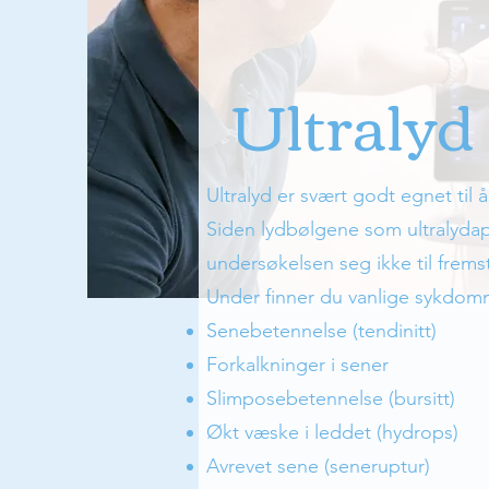
Ultralyd
Ultralyd er svært godt egnet til
Siden lydbølgene som ultralydapp
undersøkelsen seg ikke til fremst
Under finner du vanlige sykdomm
Senebetennelse (tendinitt)
Forkalkninger i sener
Slimposebetennelse (bursitt)
Økt væske i leddet (hydrops)
Avrevet sene (seneruptur)