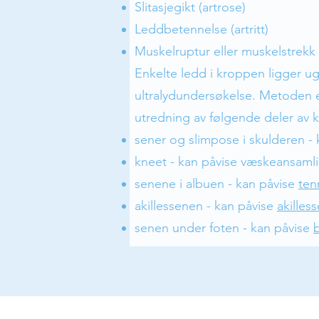
Slitasjegikt (artrose)
Leddbetennelse (artritt)
Muskelruptur eller muskelstrekk
Enkelte ledd i kroppen ligger ugu
ultralydundersøkelse. Metoden er
utredning av følgende deler av 
sener og slimpose i skulderen -
kneet - kan påvise væskeansaml
senene i albuen - kan påvise
ten
akillessenen - kan påvise
akilles
senen under foten - kan påvise
b